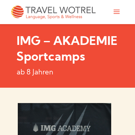
IMG – AKADEMIE
Sportcamps
ab 8 Jahren